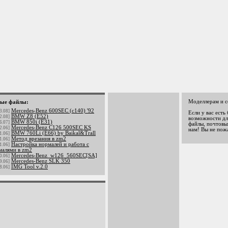
Моделлерам и с
ые файлы:
Mercedes-Benz 600SEC (c140) '92
3.08]
Если у вас есть
BMW Z8 (E52)
2.08]
возможности дл
BMW 850i (E31)
6.07]
файлы, почтовый
Mercedes-Benz C126 500SEC KS
2.06]
нам! Вы не пож
BMW 760Li (E66) by Baikal&Trall
1.06]
Метод врезания в zm2
1.06]
Настройка нормалей и работа с
1.06]
малями в zm2
Mercedes-Benz_w126_560SEC[SA]
0.06]
Mercedes-Benz SLK 350
9.06]
IMG Tool v.2.0
8.06]