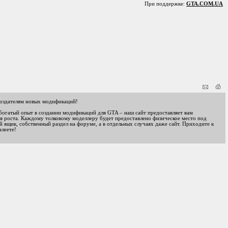
При поддержке:
GTA.COM.UA
оздателям новых модификаций!
 богатый опыт в создании модификаций для GTA – наш сайт предоставляет вам
я роста. Каждому толковому моделлеру будет предоставлено физическое место под
 ящик, собственный раздел на форуме, а в отдельных случаях даже сайт. Приходите к
алеете!