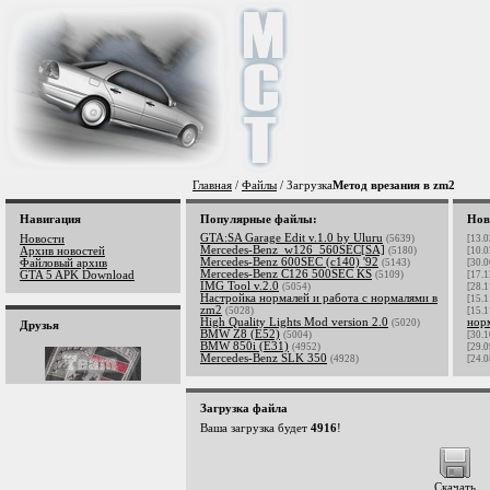
Главная
/
Файлы
/ Загрузка
Метод врезания в zm2
Навигация
Популярные файлы:
Нов
GTA:SA Garage Edit v.1.0 by Uluru
Новости
(5639)
[13.0
Mercedes-Benz_w126_560SEC[SA]
Архив новостей
(5180)
[10.0
Mercedes-Benz 600SEC (c140) '92
Файловый архив
(5143)
[30.0
Mercedes-Benz C126 500SEC KS
GTA 5 APK Download
(5109)
[17.1
IMG Tool v.2.0
(5054)
[28.1
Настройка нормалей и работа с нормалями в
[15.1
zm2
(5028)
[15.1
High Quality Lights Mod version 2.0
нор
(5020)
Друзья
BMW Z8 (E52)
(5004)
[30.1
BMW 850i (E31)
(4952)
[29.0
Mercedes-Benz SLK 350
(4928)
[24.0
Загрузка файла
Ваша загрузка будет
4916
!
Скачать