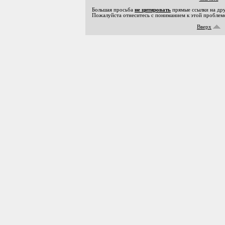
Большая просьба
не цитировать
прямые ссылки на дру
Пожалуйста отнеситесь с пониманием к этой проблеме
Вверх